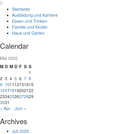
Skip
to
Startseite
content
Ausbildung und Karriere
Essen und Trinken
Familie und Kinder
Haus und Garten
Calendar
Mai 2022
M
D
M
D
F
S
S
1
2
3
4
5
6
7
8
9
10
11
12
13
14
15
16
17
18
19
20
21
22
23
24
25
26
27
28
29
30
31
« Apr.
Juni »
Archives
Juli 2025