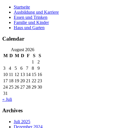
Skip
Startseite
to
Ausbildung und Karriere
content
Essen und Trinken
Familie und Kinder
Haus und Garten
Calendar
August 2026
M
D
M
D
F
S
S
1
2
3
4
5
6
7
8
9
10
11
12
13
14
15
16
17
18
19
20
21
22
23
24
25
26
27
28
29
30
31
« Juli
Archives
Juli 2025
Dezember 2024