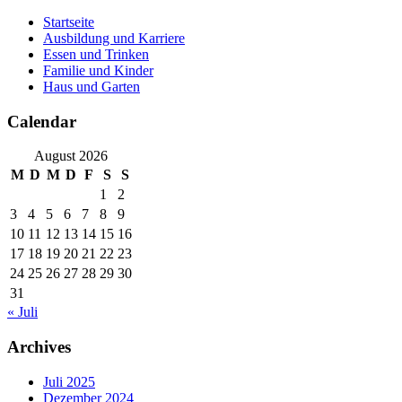
Skip
Startseite
to
Ausbildung und Karriere
content
Essen und Trinken
Familie und Kinder
Haus und Garten
Calendar
August 2026
M
D
M
D
F
S
S
1
2
3
4
5
6
7
8
9
10
11
12
13
14
15
16
17
18
19
20
21
22
23
24
25
26
27
28
29
30
31
« Juli
Archives
Juli 2025
Dezember 2024