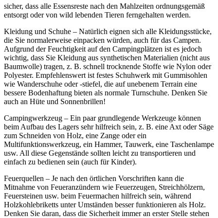
sicher, dass alle Essensreste nach den Mahlzeiten ordnungsgemäß
entsorgt oder von wild lebenden Tieren ferngehalten werden.
Kleidung und Schuhe – Natürlich eignen sich alle Kleidungsstücke,
die Sie normalerweise einpacken würden, auch für das Campen.
Aufgrund der Feuchtigkeit auf den Campingplätzen ist es jedoch
wichtig, dass Sie Kleidung aus synthetischen Materialien (nicht aus
Baumwolle) tragen, z. B. schnell trocknende Stoffe wie Nylon oder
Polyester. Empfehlenswert ist festes Schuhwerk mit Gummisohlen
wie Wanderschuhe oder -stiefel, die auf unebenem Terrain eine
bessere Bodenhaftung bieten als normale Turnschuhe. Denken Sie
auch an Hüte und Sonnenbrillen!
Campingwerkzeug – Ein paar grundlegende Werkzeuge können
beim Aufbau des Lagers sehr hilfreich sein, z. B. eine Axt oder Säge
zum Schneiden von Holz, eine Zange oder ein
Multifunktionswerkzeug, ein Hammer, Tauwerk, eine Taschenlampe
usw. All diese Gegenstände sollten leicht zu transportieren und
einfach zu bedienen sein (auch für Kinder).
Feuerquellen – Je nach den örtlichen Vorschriften kann die
Mitnahme von Feueranzündern wie Feuerzeugen, Streichhölzern,
Feuersteinen usw. beim Feuermachen hilfreich sein, während
Holzkohlebriketts unter Umständen besser funktionieren als Holz.
Denken Sie daran, dass die Sicherheit immer an erster Stelle stehen