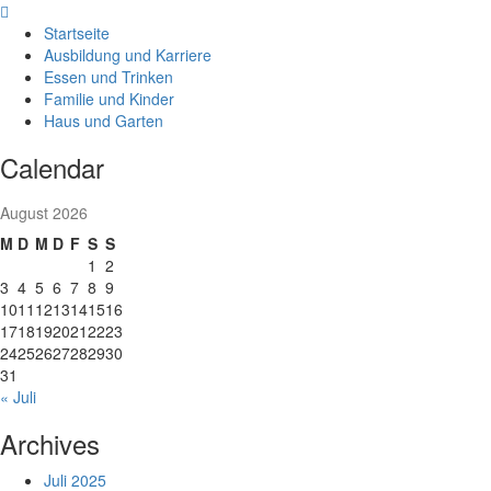
Skip
to
Startseite
content
Ausbildung und Karriere
Essen und Trinken
Familie und Kinder
Haus und Garten
Calendar
August 2026
M
D
M
D
F
S
S
1
2
3
4
5
6
7
8
9
10
11
12
13
14
15
16
17
18
19
20
21
22
23
24
25
26
27
28
29
30
31
« Juli
Archives
Juli 2025