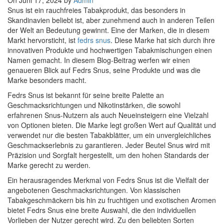
On Juni 17, 2024 by
Admin
Snus ist ein rauchfreies Tabakprodukt, das besonders in
Skandinavien beliebt ist, aber zunehmend auch in anderen Teilen
der Welt an Bedeutung gewinnt. Eine der Marken, die in diesem
Markt hervorsticht, ist
fedrs snus
. Diese Marke hat sich durch ihre
innovativen Produkte und hochwertigen Tabakmischungen einen
Namen gemacht. In diesem Blog-Beitrag werfen wir einen
genaueren Blick auf Fedrs Snus, seine Produkte und was die
Marke besonders macht.
Fedrs Snus ist bekannt für seine breite Palette an
Geschmacksrichtungen und Nikotinstärken, die sowohl
erfahrenen Snus-Nutzern als auch Neueinsteigern eine Vielzahl
von Optionen bieten. Die Marke legt großen Wert auf Qualität und
verwendet nur die besten Tabakblätter, um ein unvergleichliches
Geschmackserlebnis zu garantieren. Jeder Beutel Snus wird mit
Präzision und Sorgfalt hergestellt, um den hohen Standards der
Marke gerecht zu werden.
Ein herausragendes Merkmal von Fedrs Snus ist die Vielfalt der
angebotenen Geschmacksrichtungen. Von klassischen
Tabakgeschmäckern bis hin zu fruchtigen und exotischen Aromen
bietet Fedrs Snus eine breite Auswahl, die den individuellen
Vorlieben der Nutzer gerecht wird. Zu den beliebten Sorten