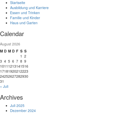
Skip
Startseite
to
Ausbildung und Karriere
content
Essen und Trinken
Familie und Kinder
Haus und Garten
Calendar
August 2026
M
D
M
D
F
S
S
1
2
3
4
5
6
7
8
9
10
11
12
13
14
15
16
17
18
19
20
21
22
23
24
25
26
27
28
29
30
31
« Juli
Archives
Juli 2025
Dezember 2024